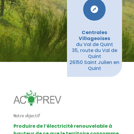

Centrales
Villageoises
du Val de Quint
35, route du Val de
Quint
26150 Saint Julien en
Quint
Notre objectif
Produire de l’électricité renouvelable à
hauteur de ce que le territoire consomme.